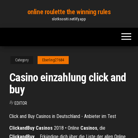
Skip
online roulette the winning rules
to
slotksositi.netlify.app
the
content
Category
Eberling27684
Casino einzahlung click and
buy
By
EDITOR
Click and Buy Casinos in Deutschland - Anbieter im Test
ClickandBuy Casinos
2018 • Online
Casinos
, die
ClickandBuy
... Erkündige dich über die Liste der allen Online