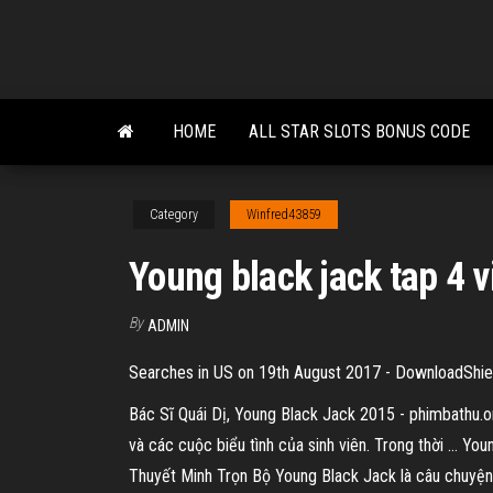
Skip
to
the
content
HOME
ALL STAR SLOTS BONUS CODE
Category
Winfred43859
Young black jack tap 4 v
By
ADMIN
Searches in US on 19th August 2017 - DownloadShield
Bác Sĩ Quái Dị, Young Black Jack 2015 - phimbathu.
và các cuộc biểu tình của sinh viên. Trong thời … Y
Thuyết Minh Trọn Bộ Young Black Jack là câu chuyện n