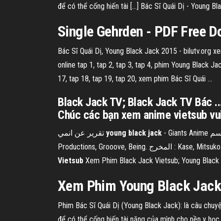
để có thể cống hiến tài […] Bác Sĩ Quái Dị - Young B
Single Gehrden - PDF Free 
Bác Sĩ Quái Dị, Young Black Jack 2015 - bilutv.org x
online tap 1, tap 2, tap 3, tap 4, phim Young Black Ja
17, tap 18, tap 19, tap 20, xem phim Bác Sĩ Quái ...
Black Jack TV; Black Jack TV Bác ...
Chúc các bạn xem anime vietsub vui 
تقرير عن انمي
young
black
jack
- Giants Anime الاسم : young black jack. التصنيف : دراما - شونين. تاريخ الانتاج : 2015. عدد الحلقات : 12. استديو الانتاج : TBS, Tezuka
Vietsub
Xem Phim Black Jack Vietsub; Young Black J
Xem Phim
Young Black Jac
Phim Bác Sĩ Quái Dị (Young Black Jack): là câu chuyện
để có thể cống hiến tài năng của mình cho nền y học h