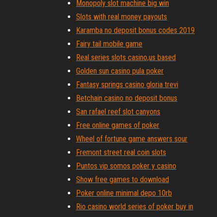
Monopoly slot machine big win
Slots with real money payouts
Karamba no deposit bonus codes 2019
Fairy tail mobile game
Real series slots casino,us based
Golden sun casino pula poker
Fantasy springs casino gloria trevi
Betchain casino no deposit bonus
San rafael reef slot canyons
Free online games of poker
Wheel of fortune game answers sour
Fremont street real coin slots
Puntos vip somos poker y casino
Show free games to download
Poker online minimal depo 10rb
Rio casino world series of poker buy in