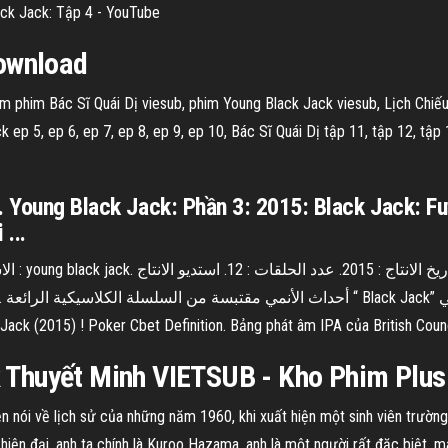
lack Jack: Tập 4 - YouTube
Download
em phim Bác Sĩ Quái Dị viesub, phim Young Black Jack viesub, Lịch Chiế
ck ep 5, ep 6, ep 7, ep 8, ep 9, ep 10, Bác Sĩ Quái Dị tập 11, tập 12, tập
 Young Black Jack: Phần 3: 2015: Black Jack: Futa
...
ack (2015) ! Poker Cbet Definition.
Bảng phát âm IPA của British Counc
k
Thuyết Minh
VIETSUB
- Kho Phim Plus
 nói về lịch sử của những năm 1960, khi xuất hiện một sinh viên trường y
iện đại, anh ta chính là Kuroo Hazama, anh là một người rất đặc biệt, ma