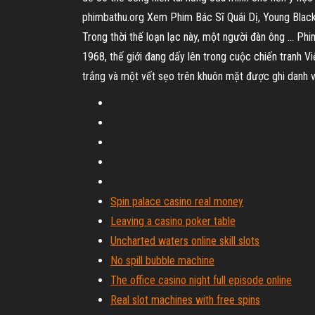
phimbathu.org Xem Phim Bác Sĩ Quái Dị, Young Black 
Trong thời thế loạn lạc này, một người đàn ông ... Ph
1968, thế giới đang dấy lên trong cuộc chiến tranh Vi
trắng và một vết sẹo trên khuôn mặt được ghi danh và
Spin palace casino real money
Leaving a casino poker table
Uncharted waters online skill slots
No spill bubble machine
The office casino night full episode online
Real slot machines with free spins