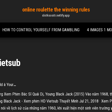
online roulette the winning rules
slotksositi.netlify.app
HOW TO CONTROL YOURSELF FROM GAMBLING
4 IMAGES 1 M
ietsub
 â Your
…
org Xem Phim Bác Sĩ Quái Dị, Young Black Jack (2015) Vào năm 1968, th
oung Black Jack - Xem phim HD Vietsub Thuyết Minh Jul 21, 2018 · Xem 
ói về lịch sử của những năm 1960, khi xuất hiện một sinh viên trường y 